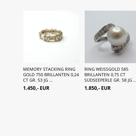
LD 585
MEMORY STACKING RING
RING WEISSGOLD 585
NYX
GOLD 750 BRILLANTEN 0,24
BRILLANTEN 0,75 CT
…
CT GR. 53 JG …
SÜDSEEPERLE GR. 58 JG 
1.450,- EUR
1.850,- EUR