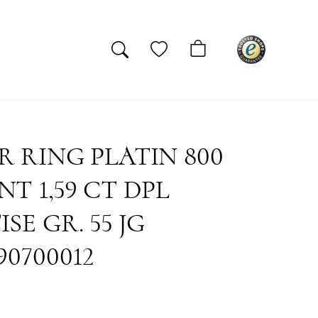
R RING PLATIN 800
NT 1,59 CT DPL
SE GR. 55 JG
90700012