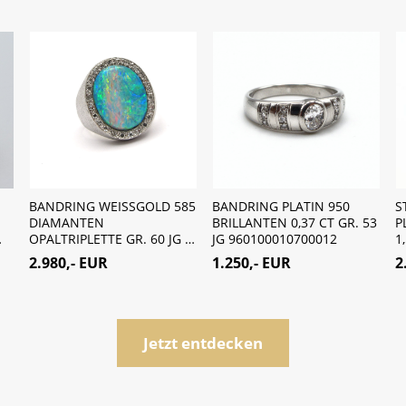
BANDRING WEISSGOLD 585
BANDRING PLATIN 950
S
DIAMANTEN
BRILLANTEN 0,37 CT GR. 53
P
…
OPALTRIPLETTE GR. 60 JG …
JG 960100010700012
1
2.980,- EUR
1.250,- EUR
2
Jetzt entdecken