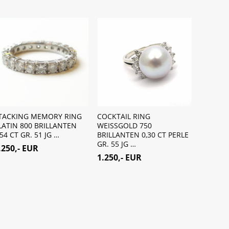
TACKING MEMORY RING
COCKTAIL RING
FEINER 
LATIN 800 BRILLANTEN
WEISSGOLD 750
RING GO
,54 CT GR. 51 JG …
BRILLANTEN 0,30 CT PERLE
GR. 55 J
GR. 55 JG …
.250,- EUR
380,- 
1.250,- EUR