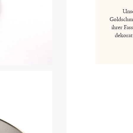
Unse
Goldschmie
ihrer Fas
dekorat