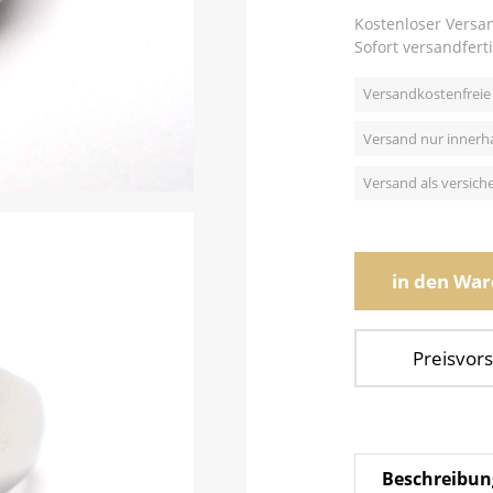
Kostenloser Versa
Sofort versandferti
Versandkostenfreie 
Versand nur innerh
Versand als versic
in den Wa
Preisvors
Beschreibun