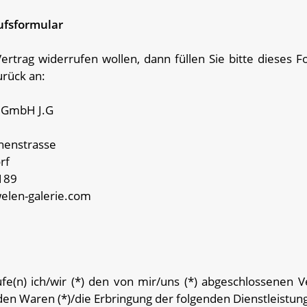
fs­formular
rtrag widerrufen wollen, dann füllen Sie bitte dieses 
urück an:
e GmbH J.G
nenstrasse
rf
189
welen-galerie.com
fe(n) ich/wir (*) den von mir/uns (*) abgeschlossenen 
den Waren (*)/die Erbringung der folgenden Dienstleistung 