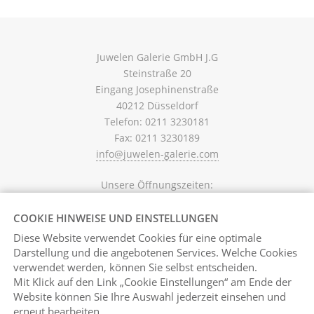
Juwelen Galerie GmbH J.G
Steinstraße 20
Eingang Josephinenstraße
40212 Düsseldorf
Telefon: 0211 3230181
Fax: 0211 3230189
info@juwelen-galerie.com
Unsere Öffnungszeiten:
Mo. - Fr. 10.30 - 18.00 Uhr,
Sa. 10.30 - 16.00 Uhr
COOKIE HINWEISE UND EINSTELLUNGEN
Diese Website verwendet Cookies für eine optimale
Darstellung und die angebotenen Services. Welche Cookies
Vertrag widerrufen
verwendet werden, können Sie selbst entscheiden.
Mit Klick auf
den Link „Cookie Einstellungen“ am Ende der
Website können Sie Ihre Auswahl jederzeit einsehen und
erneut bearbeiten.