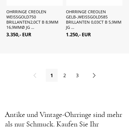
OHRRINGE CREOLEN
OHRRINGE CREOLEN
WEISSGOLD750
GELB-,WEISSGOLD585
BRILLANTEN2,0CT B 8,9MM
BRILLANTEN 0,03CT B 5,9MM
16,9MMØ JG …
JG …
3.350,- EUR
1.250,- EUR
zurück
weiter
1
2
3
Antike und Vintage-Ohrringe sind mehr
als nur Schmuck. Kaufen Sie Ihr