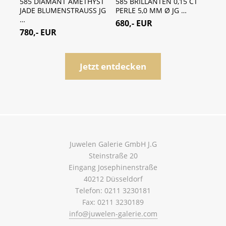
LE
585 DIAMANT AMETHYST
585 BRILLANTEN 0,15 CT
STA
 …
JADE BLUMENSTRAUSS JG
PERLE 5,0 MM Ø JG …
BRIL
…
960
680,- EUR
780,- EUR
580
Jetzt entdecken
Juwelen Galerie GmbH J.G
Steinstraße 20
Eingang Josephinenstraße
40212 Düsseldorf
Telefon: 0211 3230181
Fax: 0211 3230189
info@juwelen-galerie.com