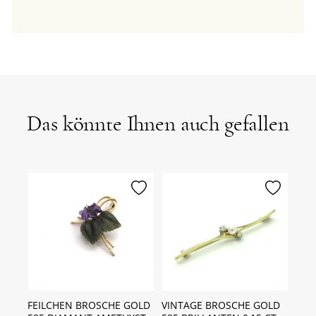
Das könnte Ihnen auch gefallen
erken
merken
merken
750
FEILCHEN BROSCHE GOLD
VINTAGE BROSCHE GOLD
FEI