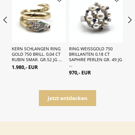
KERN SCHLANGEN RING
RING WEISSGOLD 750
VIN
EN
GOLD 750 BRILL. 0,04 CT
BRILLANTEN 0,18 CT
SIL
RUBIN SMAR. GR.52 JG …
SAPHIRE PERLEN GR. 49 JG
0,65
…
1.980,- EUR
950
970,- EUR
Jetzt entdecken