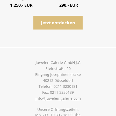
1.250,- EUR
290,- EUR
3.4
Jetzt entdecken
Juwelen Galerie GmbH J.G
Steinstraße 20
Eingang Josephinenstraße
40212 Düsseldorf
Telefon: 0211 3230181
Fax: 0211 3230189
info@juwelen-galerie.com
Unsere Öffnungszeiten:
Mo. - Fr. 10.30 - 18.00 Uhr,