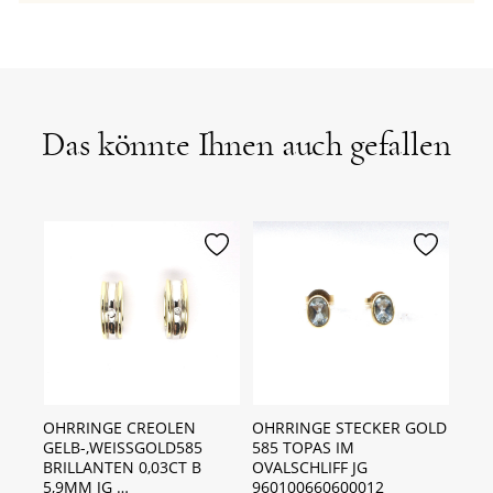
Das könnte Ihnen auch gefallen
erken
merken
merken
ELB-
OHRRINGE CREOLEN
OHRRINGE STECKER GOLD
OHR
RIN
GELB-,WEISSGOLD585
585 TOPAS IM
PLA
…
BRILLANTEN 0,03CT B
OVALSCHLIFF JG
1,52
5,9MM JG …
960100660600012
960