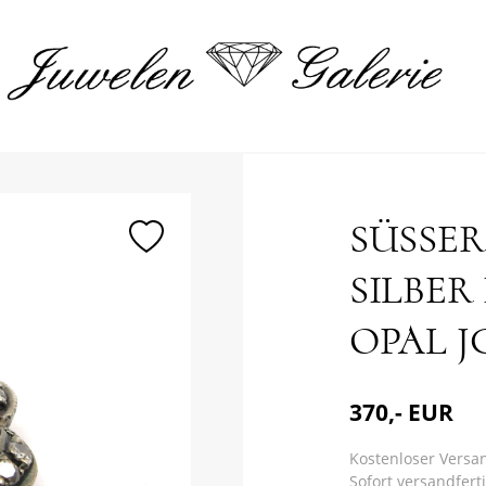
merken
SÜSSER
SILBER
OPAL JG
370,- EUR
Kostenloser Versa
Sofort versandferti