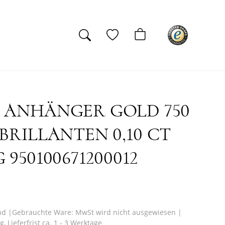
 ANHÄNGER GOLD 750
 BRILLANTEN 0,10 CT
 950100671200012
nd
|
Gebrauchte Ware: MwSt wird nicht ausgewiesen
|
g,
Lieferfrist ca. 1 - 3 Werktage