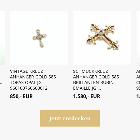
VINTAGE KREUZ
SCHMUCKKREUZ
A
ANHÄNGER GOLD 585
ANHÄNGER GOLD 585
A
…
TOPAS OPAL JG
BRILLANTEN RUBIN
C
960100760600012
EMAILLE JG …
9
850,- EUR
1.580,- EUR
1
Jetzt entdecken