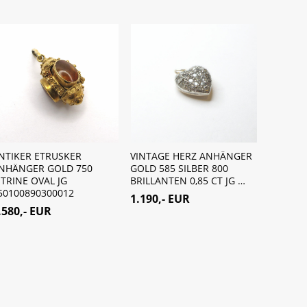
NTIKER ETRUSKER
VINTAGE HERZ ANHÄNGER
ANHÄNG
NHÄNGER GOLD 750
GOLD 585 SILBER 800
MÜNZE 
ITRINE OVAL JG
BRILLANTEN 0,85 CT JG …
KÖNIG 
50100890300012
WÜRTTE
1.190,- EUR
.580,- EUR
1.480,-