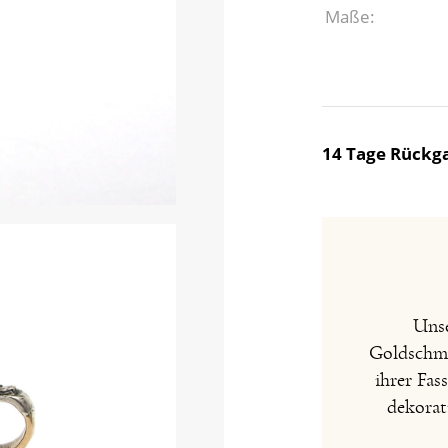
Maße:
14 Tage Rückga
Unse
Goldschmie
ihrer Fas
dekorat