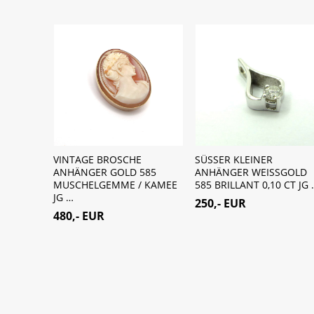
GOLD
VINTAGE BROSCHE
SÜSSER KLEINER
 CT
ANHÄNGER GOLD 585
ANHÄNGER WEISSGOLD
JG …
MUSCHELGEMME / KAMEE
585 BRILLANT 0,10 CT JG 
JG …
250,- EUR
480,- EUR