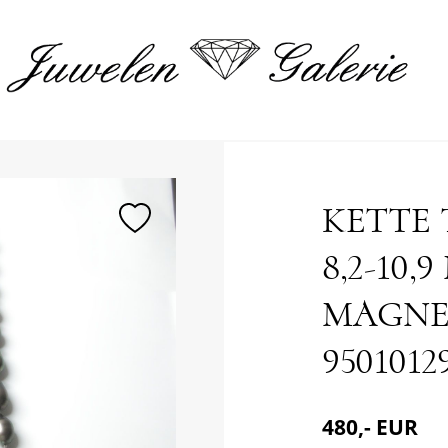
merken
KETTE
8,2-10,
MAGNET
9501012
480,- EUR