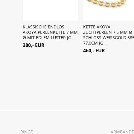
GER
KLASSISCHE ENDLOS
KETTE AKOYA
T 0,30 CT
AKOYA PERLENKETTE 7 MM
ZUCHTPERLEN 7,5 MM Ø
…
Ø MIT EDLEM LÜSTER JG …
SCHLOSS WEISSGOLD 58
77,0CM JG …
380,- EUR
460,- EUR
RINGE
ARMBÄNDE