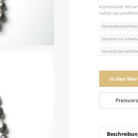
Kostenloser Versa
Sofort versandferti
Versandkostenfreie 
Versand nur innerh
Versand als versic
in den Wa
Preisvors
Beschreibun