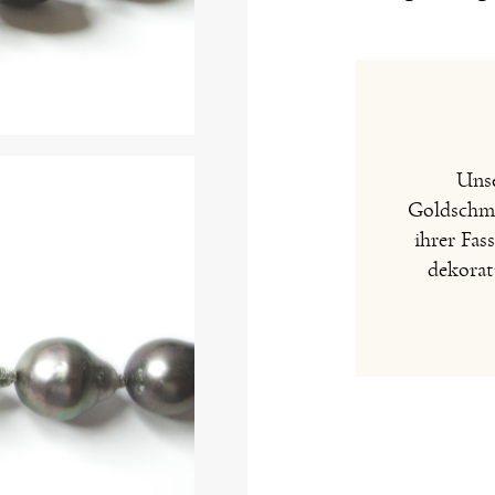
Unse
Goldschmie
ihrer Fas
dekorat