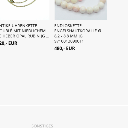
NTIKE UHRENKETTE
ENDLOSKETTE
ANTIKES
OUBLÉ MIT NIEDLICHEM
ENGELSHAUTKORALLE Ø
WEISSG
CHIEBER OPAL RUBIN JG …
8,2 - 8,8 MM JG
BRILLAN
9710013090011
42,0CM 
20,- EUR
480,- EUR
1.890,-
SONSTIGES