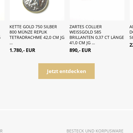
KETTE GOLD 750 SILBER
ZARTES COLLIER
A
800 MÜNZE REPLIK
WEISSGOLD 585
D
5
TETRADRACHME 42,0 CM JG
BRILLANTEN 0,37 CT LÄNGE
S
…
41,0 CM JG …
2
1.780,- EUR
890,- EUR
Jetzt entdecken
R
BESTECK UND KORPUSWARE