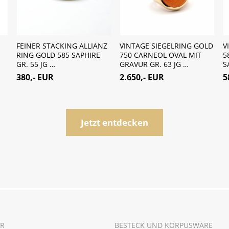
FEINER STACKING ALLIANZ
VINTAGE SIEGELRING GOLD
V
RING GOLD 585 SAPHIRE
750 CARNEOL OVAL MIT
5
GR. 55 JG …
GRAVUR GR. 63 JG …
S
380,- EUR
2.650,- EUR
5
Jetzt entdecken
R
BESTECK UND KORPUSWARE