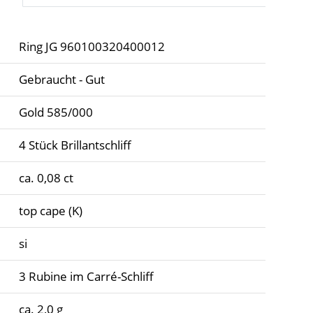
Ring JG 960100320400012
Gebraucht - Gut
Gold 585/000
4 Stück Brillantschliff
ca. 0,08 ct
top cape (K)
si
3 Rubine im Carré-Schliff
ca. 2,0 g