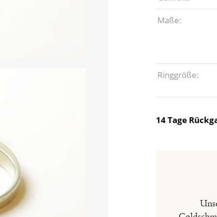
Maße:
Ringgröße:
14 Tage Rückga
Unse
Goldschmie