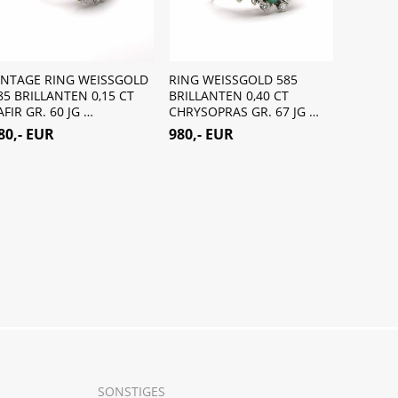
INTAGE RING WEISSGOLD
RING WEISSGOLD 585
COCKTAI
85 BRILLANTEN 0,15 CT
BRILLANTEN 0,40 CT
WEISSG
AFIR GR. 60 JG …
CHRYSOPRAS GR. 67 JG …
DIAMANT
JG 9501
80,- EUR
980,- EUR
650,- 
SONSTIGES