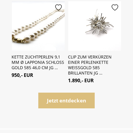
erken
merken
merken
KETTE ZUCHTPERLEN 9,1
CLIP ZUM VERKÜRZEN
KET
 MM
MM Ø LAPPONIA SCHLOSS
EINER PERLENKETTE
ZWE
 JG
GOLD 585 46,0 CM JG …
WEISSGOLD 585
SCH
BRILLANTEN JG …
JG …
950,- EUR
1.890,- EUR
850
Jetzt entdecken