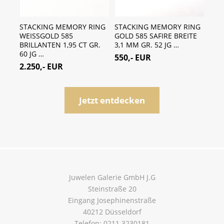
STACKING MEMORY RING
STACKING MEMORY RING
RIN
WEISSGOLD 585
GOLD 585 SAFIRE BREITE
ZUC
BRILLANTEN 1,95 CT GR.
3,1 MM GR. 52 JG …
MM 
60 JG …
…
550,- EUR
2.250,- EUR
450
Jetzt entdecken
Juwelen Galerie GmbH J.G
Steinstraße 20
Eingang Josephinenstraße
40212 Düsseldorf
Telefon: 0211 3230181