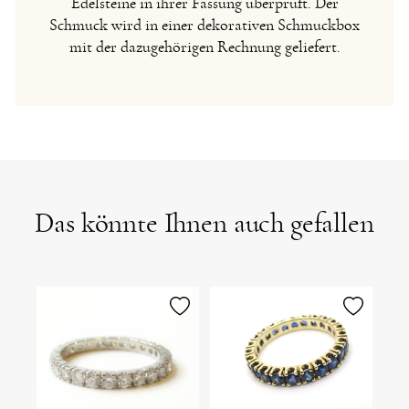
Edelsteine in ihrer Fassung überprüft. Der
Schmuck wird in einer dekorativen Schmuckbox
mit der dazugehörigen Rechnung geliefert.
Das könnte Ihnen auch gefallen
erken
merken
merken