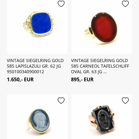
VINTAGE SIEGELRING GOLD
VINTAGE SIEGELRING GOLD
585 LAPISLAZULI GR. 62 JG
585 CARNEOL TAFELSCHLIFF
950100340900012
OVAL GR. 63 JG …
1.650,- EUR
895,- EUR
merken
merken