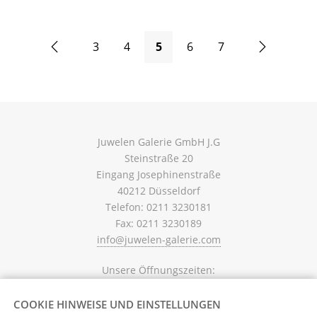
zurück
weiter
3
4
5
6
7
Juwelen Galerie GmbH J.G
Steinstraße 20
Eingang Josephinenstraße
40212 Düsseldorf
Telefon: 0211 3230181
Fax: 0211 3230189
info@juwelen-galerie.com
Unsere Öffnungszeiten:
Mo. - Fr. 10.30 - 18.00 Uhr,
Sa. 10.30 - 16.00 Uhr
COOKIE HINWEISE UND EINSTELLUNGEN