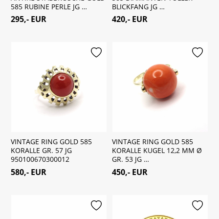
585 RUBINE PERLE JG …
BLICKFANG JG …
295,- EUR
420,- EUR
merken
merken
VINTAGE RING GOLD 585
VINTAGE RING GOLD 585
KORALLE GR. 57 JG
KORALLE KUGEL 12,2 MM Ø
950100670300012
GR. 53 JG …
580,- EUR
450,- EUR
merken
merken