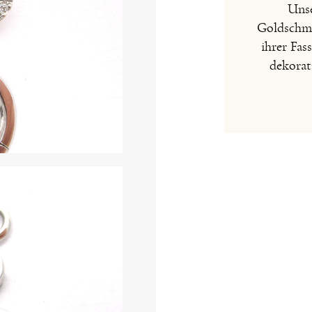
Unse
Goldschmie
ihrer Fas
dekorat