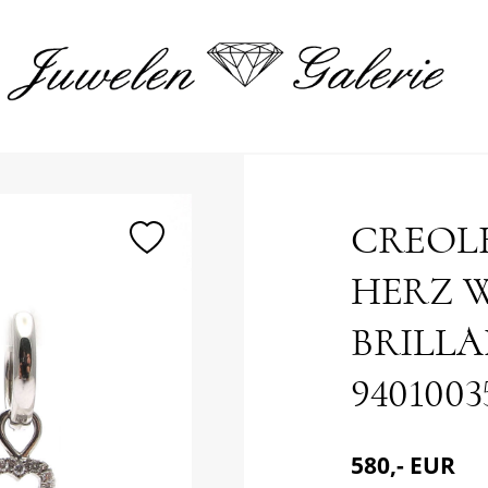
merken
CREOL
HERZ W
BRILLA
9401003
580,- EUR