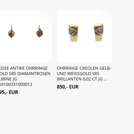
ÜSSE ANTIKE OHRRINGE
OHRRINGE CREOLEN GELB-
ANTIKE
OLD 585 DIAMANTROSEN
UND WEISSGOLD 585
GOLD 5
UBINE JG
BRILLANTEN 0,02 CT JG …
SAFIRE J
50100331000012
9501000
850,- EUR
95,- EUR
680,- 