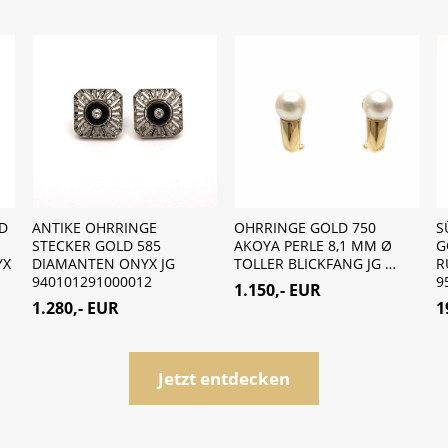
D
ANTIKE OHRRINGE
OHRRINGE GOLD 750
S
STECKER GOLD 585
AKOYA PERLE 8,1 MM Ø
G
YX
DIAMANTEN ONYX JG
TOLLER BLICKFANG JG …
R
940101291000012
9
1.150,- EUR
1.280,- EUR
1
Jetzt entdecken