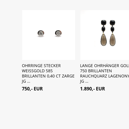
 PLATIN
OHRRINGE STECKER
LANGE OHRHÄNGER GOL
52 CT JG
WEISSGOLD 585
750 BRILLANTEN
BRILLANTEN 0,40 CT ZARGE
RAUCHQUARZ LAGENON
JG …
JG …
750,- EUR
1.890,- EUR